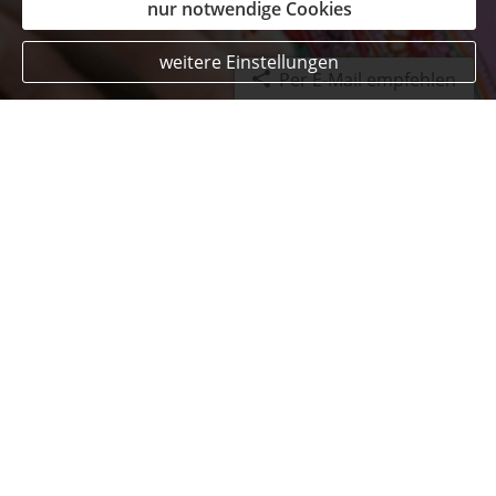
nur notwendige Cookies
weitere Einstellungen
Per E-Mail empfehlen
Das sagen zufriedenen Kunden
Birgitta Ziesecke
aus 28844 Weyhe
,
Buchhändlerin
am 17.12.2020:
Die Online-Beratung hat zuverlässig und gut
geklappt. Frau Erdmann hat sich schnell zurück
gemeldet und sich für die Beratung viel Zeit
genommen. Sie war über die Produkte sehr gut
informiert und hat mit mir zusammen die
jeweils passenden Versicherungen gefunden,
trotz oder vielleicht auch wegen der damit
verbundenen Herausforderungen.