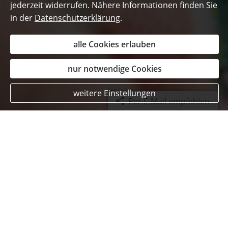
jederzeit widerrufen. Nähere Informationen finden Sie
in der
Datenschutzerklärung
.
alle Cookies erlauben
nur notwendige Cookies
weitere Einstellungen
Per E-Mail empfehlen
Wenn es um Ihre Sicherheit
und Ihr Vermögen geht:
Versicherungen sind
Vertrauenssache -
und Vertrauen
entsteht durch